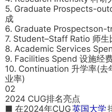
5. Graduate Prospect
成
6. Graduate Prospect
7. Student–Staff Ratio 
8. Academic Services 
9. Facilities Spend 设施
10. Continuation 升学率(去
业率)
02
2024 CUG排名亮点
■ 在2024年CUG
英国大学