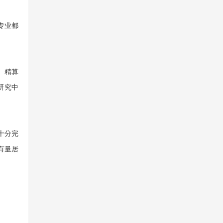
专业都
、精算
研究中
十分完
有量居