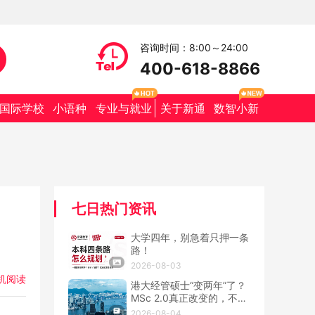
咨询时间：8:00～24:00
400-618-8866
国际学校
小语种
专业与就业
关于新通
数智小新
七日热门资讯
大学四年，别急着只押一条
路！
2026-08-03
机阅读
港大经管硕士“变两年”了？
MSc 2.0真正改变的，不只
是学制
2026-08-04