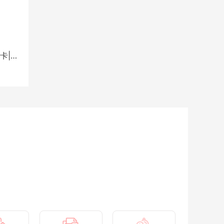
新生入境加拿大后办卡攻略！电话卡|银行卡|SIN卡|...