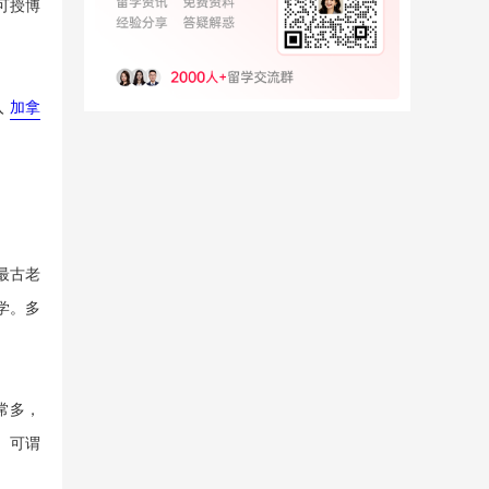
可授博
入
加拿
最古老
学。多
常多，
。可谓