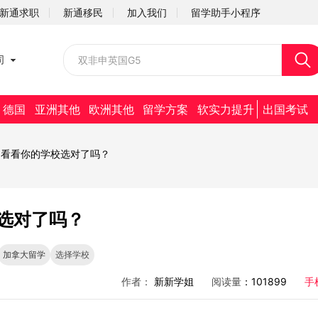
新通求职
新通移民
加入我们
留学助手小程序
校园招聘
司
社会招聘
德国
亚洲其他
欧洲其他
留学方案
软实力提升
出国考试
，看看你的学校选对了吗？
选对了吗？
加拿大留学
选择学校
作者：
新新学姐
阅读量
：101899
手