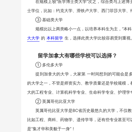
在规模上较“医学博士类大学”次之，综合类与上述博
士学位，比如：约克大学、滑铁卢大学、西门菲莎大学、
③ 基础类大学
规模比以上两类略小一点，以培养本科生为主，“本科类
大大学
的
本科留学
生，选择此类大学比较容易受到重视
留学加拿大有哪些学校可以选择？
① 多伦多大学
提到加拿大的大学，大家第 一时间想到的可能会是多
的大学之一，不管是师资实力、教学质量还是学校规模，
大的工程专业、计算机科学专业、生命科学专业、护理学
② 英属哥伦比亚大学
英属哥伦比亚大学是BC省历史最悠久的大学，不仅教学
比如工程、商科、药物学、遗传学等，还有些专业甚至可
是“集才华和美貌于一身”！