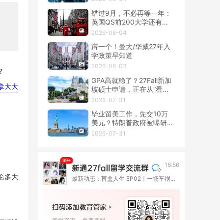
错过9月，不必再等一年：
英国QS前200大学还有春
季硕士！
2026-08-04
蹲一个！曼大/华威27年入
学政策早知道
2026-08-03
？
GPA高就稳了？27Fall新加
拿大大
坡硕士申请，正在从“看
分”转向“看整套证据”
2026-07-31
毕业留美工作，先交10万
美元？特朗普政府被曝研究
OPT新收费
2026-07-31
16:56
伦多大
最新动态：盲盒人生 EP02｜一场车祸撞断了高考路，她却在伦敦重新长出一种人生