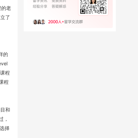
程的老
建立了
样的
el
 课程
课程
科目和
过，
议选择