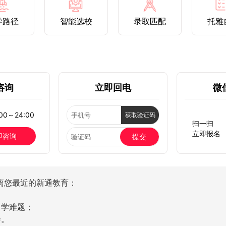
学路径
智能选校
录取匹配
托雅
咨询
立即回电
微
0～24:00
获取验证码
扫一扫
立即报名
即咨询
提交
离您最近的新通教育：
留学难题；
会。