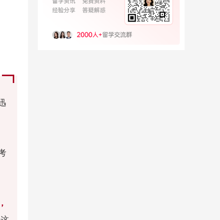
迅
考
，
，这