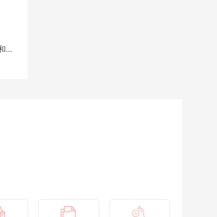
韩国将从6月1日起恢复发放短期访问签证和电子签证...