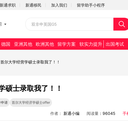
新通求职
新通移民
加入我们
留学助手小程序
校园招聘
司
社会招聘
德国
亚洲其他
欧洲其他
留学方案
软实力提升
出国考试
！首尔大学经营学硕士录取我了！！
学硕士录取我了！！
学申请
首尔大学经济学硕士offer
作者：
新通小编
阅读量
：96045
手