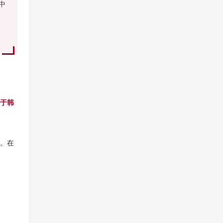
中
于韩
。在