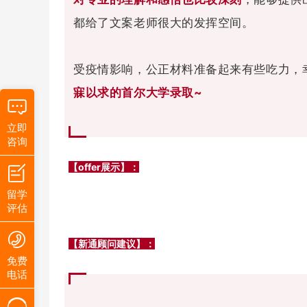
都给了文案老师很大的发挥空间。
受疫情影响，公正材料准备起来有些吃力，
寐以求的首尔大学录取~
立即
咨询
【offer展示】：
留学
评估
【新通顾问建议
】
：
免费
电话