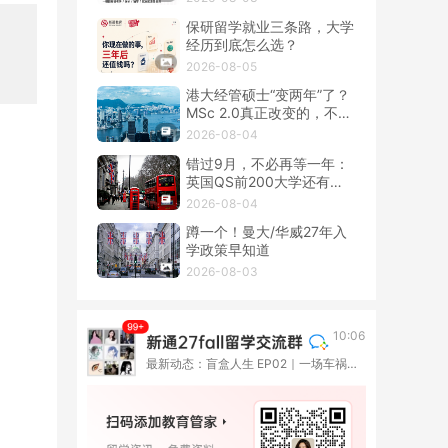
保研留学就业三条路，大学
经历到底怎么选？
2026-08-05
港大经管硕士“变两年”了？
MSc 2.0真正改变的，不只
是学制
2026-08-04
错过9月，不必再等一年：
英国QS前200大学还有春
季硕士！
2026-08-04
蹲一个！曼大/华威27年入
学政策早知道
2026-08-03
10:06
最新动态：盲盒人生 EP02｜一场车祸撞断了高考路，她却在伦敦重新长出一种人生