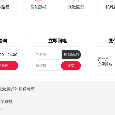
学路径
智能选校
录取匹配
托雅
咨询
立即回电
微
0～24:00
获取验证码
扫一扫
立即报名
即咨询
提交
离您最近的新通教育：
留学难题；
会。