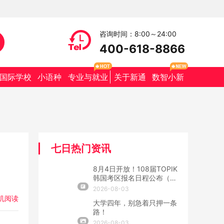
咨询时间：8:00～24:00
400-618-8866
国际学校
小语种
专业与就业
关于新通
数智小新
七日热门资讯
8月4日开放！108届TOPIK
韩国考区报名日程公布（附
抢位攻略）
2026-08-03
机阅读
大学四年，别急着只押一条
路！
2026-08-03