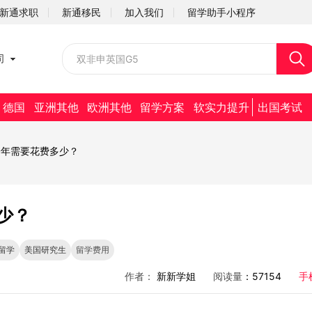
新通求职
新通移民
加入我们
留学助手小程序
校园招聘
司
社会招聘
德国
亚洲其他
欧洲其他
留学方案
软实力提升
出国考试
一年需要花费多少？
少？
留学
美国研究生
留学费用
作者：
新新学姐
阅读量
：57154
手