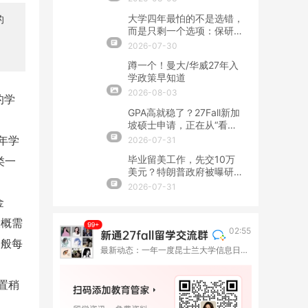
大学四年最怕的不是选错，
的
而是只剩一个选项：保研、
留学、就业该怎么提前布
2026-07-30
局？
蹲一个！曼大/华威27年入
学政策早知道
2026-08-03
的学
GPA高就稳了？27Fall新加
坡硕士申请，正在从“看
分”转向“看整套证据”
年学
2026-07-31
毕业留美工作，先交10万
类一
美元？特朗普政府被曝研究
OPT新收费
2026-07-31
金
大概需
02:55
一般每
最新动态：一年一度昆士兰大学信息日来啦！9月与你相约六座城市
置稍
。