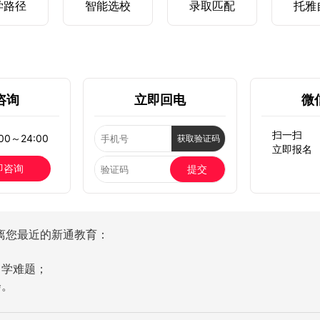
学路径
智能选校
录取匹配
托雅
咨询
立即回电
微
扫一扫
0～24:00
获取验证码
立即报名
即咨询
提交
离您最近的新通教育：
留学难题；
会。