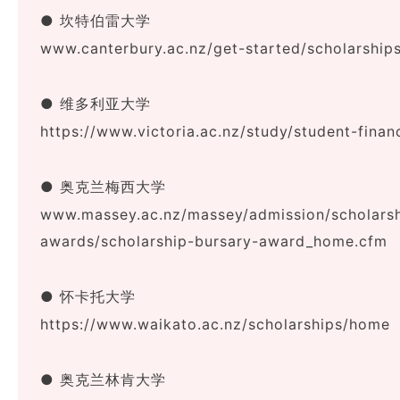
● 坎特伯雷大学
www.canterbury.ac.nz/get-started/scholarship
● 维多利亚大学
https://www.victoria.ac.nz/study/student-finan
● 奥克兰梅西大学
www.massey.ac.nz/massey/admission/scholarsh
awards/scholarship-bursary-award_home.cfm
● 怀卡托大学
https://www.waikato.ac.nz/scholarships/home
● 奥克兰林肯大学