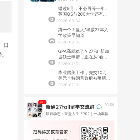
错过9月，不必再等一年：
英国QS前200大学还有春
季硕士！
2026-08-04
蹲一个！曼大/华威27年入
学政策早知道
2026-08-03
、日
GPA高就稳了？27Fall新加
择。
坡硕士申请，正在从“看
分”转向“看整套证据”
2026-07-31
毕业留美工作，先交10万
美元？特朗普政府被曝研究
OPT新收费
2026-07-31
20:59
最新动态：盲盒人生 EP02｜一场车祸撞断了高考路，她却在伦敦重新长出一种人生