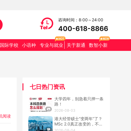
咨询时间：8:00～24:00
400-618-8866
国际学校
小语种
专业与就业
关于新通
数智小新
七日热门资讯
大学四年，别急着只押一条
路！
2026-08-03
机阅读
港大经管硕士“变两年”了？
MSc 2.0真正改变的，不只
是学制
2026-08-04