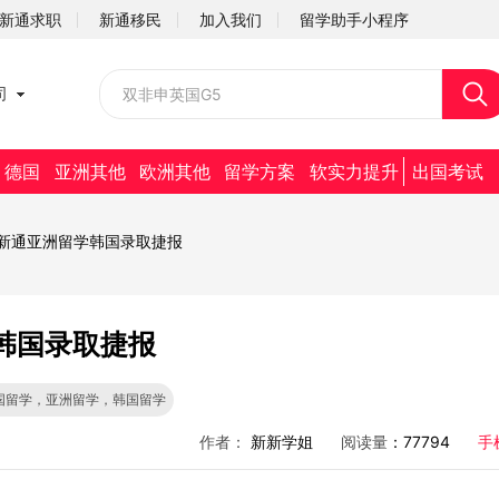
新通求职
新通移民
加入我们
留学助手小程序
校园招聘
司
社会招聘
德国
亚洲其他
欧洲其他
留学方案
软实力提升
出国考试
22新通亚洲留学韩国录取捷报
学韩国录取捷报
国留学，亚洲留学，韩国留学
作者：
新新学姐
阅读量
：77794
手