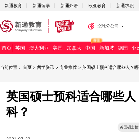
新通教育
新通留学
新通外语
欧亚教育
新通求职
全球分公司
首页
英国
澳大利亚
美国
加拿大
中国
新加坡
德国
亚
当前位置：
首页
>
留学资讯
>
专业推荐
>
英国硕士预科适合哪些人？哪
英国硕士预科适合哪些人
科？
英国硕士预
2021-07-22