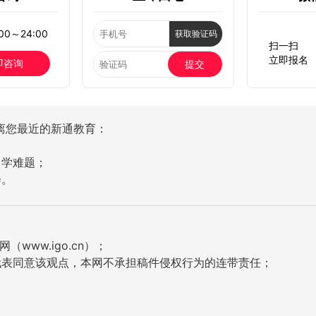
0～24:00
获取验证码
扫一扫
立即报名
即咨询
提交
离您最近的新通教育：
留学难题；
会。
ww.igo.cn）；
代表同意该观点，本网不承担稿件侵权行为的连带责任；