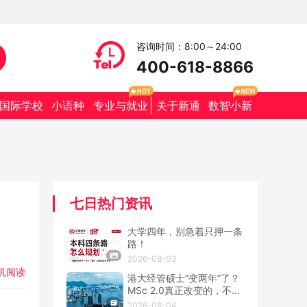
咨询时间：8:00～24:00
400-618-8866
国际学校
小语种
专业与就业
关于新通
数智小新
七日热门资讯
大学四年，别急着只押一条
路！
2026-08-03
机阅读
港大经管硕士“变两年”了？
MSc 2.0真正改变的，不只
是学制
2026-08-04