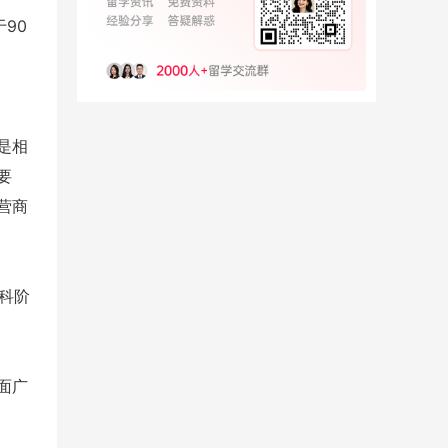
90
是相
要
营商
科阶
面广