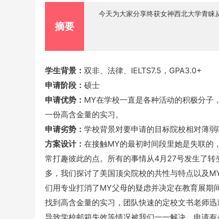
今天为大家分享终获女神西北大学青睐从wai
摘要
学生背景：
双非、法律、IELTS7.5，GPA3.0+
申请阶段：
硕士
申请优势：
MY在学校一直是各种活动的积极分子
一份高含金量的实习。
申请劣势：
学校背景对要申请的目标院校相对薄弱
方案设计：
在接触MY的最初时间段里她是失联的
常打趣彼此的点。所有的事情从4月27号发生了转
多，我们探讨了美国顶尖院校的共性与特点以及M
们用专业打消了MY父母的疑虑并决定在教育展期
找到高含金量的实习，团队快速的定校文书老师迅
导致学校邮箱失效等情况被我们一一解决。申请有