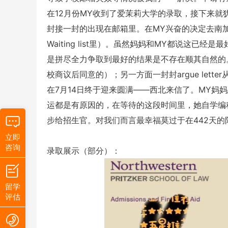
在12月份MY收到了爱茉莉大学的录取，接下来
封接一封的出现在邮箱里。在MY兴奋的决定去南
Waiting list里）。虽然妈妈和MY都说这
是拼尽全力争取到最好的结果是不存在顺其自然的
校商议后同意的）；另一方面一封封argue lett
在7月14日终于迎来圆满——西北来信了。MY妈
运都是有原因的，在等待的这段时间里，她自学编
步给招生官。对我们而言最幸福莫过于在442天的
立即
咨询
录取展示（部分）：
留学
评估