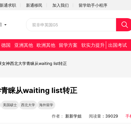
新通求职
新通移民
加入我们
留学助手小程序
校园招聘
司
社会招聘
德国
亚洲其他
欧洲其他
留学方案
软实力提升
出国考试
神西北大学青睐从waiting list转正
waiting list转正
美国硕士
西北大学
海外留学
作者：
新新学姐
阅读量
：39029
手