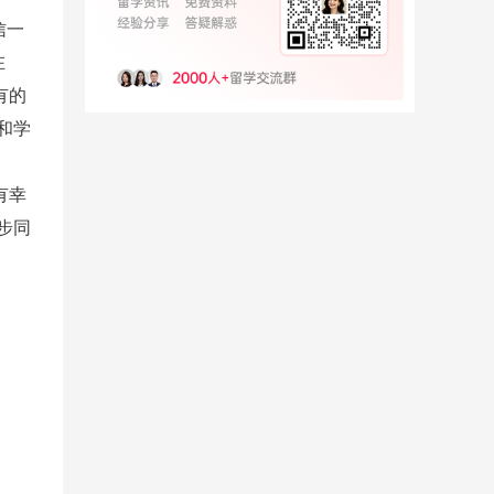
信一
在
有的
和学
有幸
步同