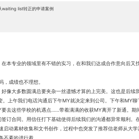
ting list转正的申请案例
，在本专业的领域里有不错的实习，在和我们达成合作意向后又
吗，成绩也不理想。
，好像大多数圆满总要夹杂一丝遗憾才算的上完美。这也是后续
变。上午我们电话沟通后下午MY就决定来到公司。下午和MY聊
Y要去这些学校的机遇点……带着满满的收获MY离开了新通。期
间签订合同。用信任打下基础使得后续我们的沟通都异常顺利。
速启动素材收集和文书创作，过程中也突发了推荐信老师从大学
条不紊的进行着。