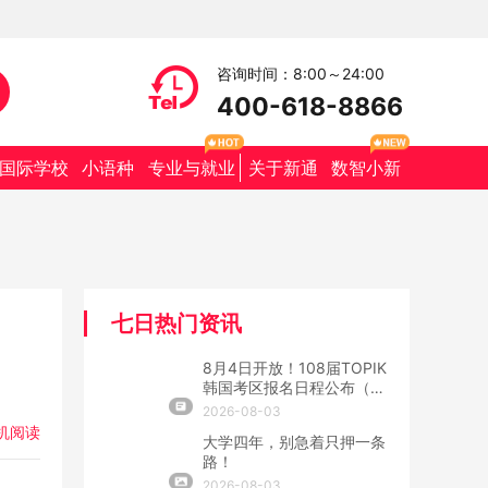
咨询时间：8:00～24:00
400-618-8866
国际学校
小语种
专业与就业
关于新通
数智小新
七日热门资讯
8月4日开放！108届TOPIK
韩国考区报名日程公布（附
抢位攻略）
2026-08-03
机阅读
大学四年，别急着只押一条
路！
2026-08-03