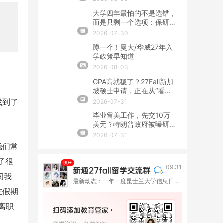
大学四年最怕的不是选错，
而是只剩一个选项：保研、
留学、就业该怎么提前布
2026-07-30
局？
蹲一个！曼大/华威27年入
学政策早知道
2026-08-03
GPA高就稳了？27Fall新加
坡硕士申请，正在从“看
分”转向“看整套证据”
找到了
2026-07-31
毕业留美工作，先交10万
美元？特朗普政府被曝研究
OPT新收费
2026-07-31
我们常
了很
09:31
间我
最新动态：一年一度昆士兰大学信息日来啦！9月与你相约六座城市
在假期
离职