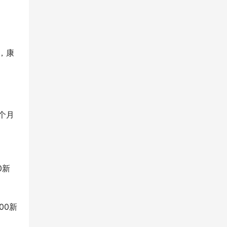
，康
个月
：
0新
00新