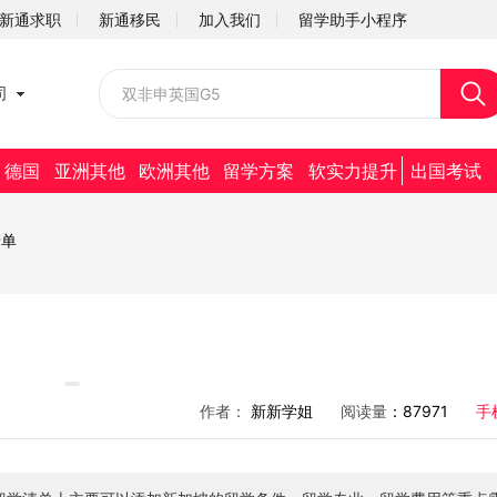
新通求职
新通移民
加入我们
留学助手小程序
校园招聘
司
社会招聘
德国
亚洲其他
欧洲其他
留学方案
软实力提升
出国考试
清单
作者：
新新学姐
阅读量
：87971
手