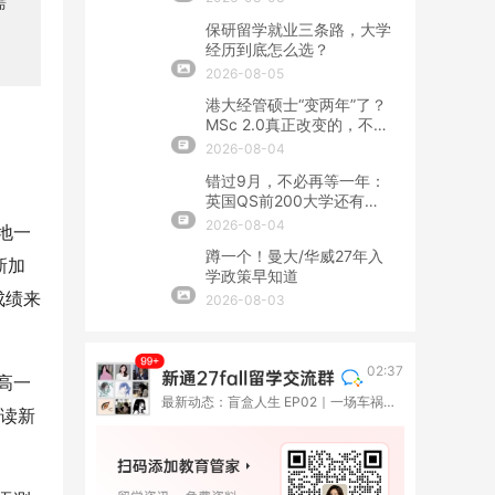
需
保研留学就业三条路，大学
经历到底怎么选？
2026-08-05
港大经管硕士“变两年”了？
MSc 2.0真正改变的，不只
是学制
2026-08-04
错过9月，不必再等一年：
英国QS前200大学还有春
季硕士！
2026-08-04
地一
蹲一个！曼大/华威27年入
新加
学政策早知道
成绩来
2026-08-03
02:37
高一
最新动态：盲盒人生 EP02｜一场车祸撞断了高考路，她却在伦敦重新长出一种人生
入读新