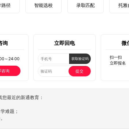
学路径
智能选校
录取匹配
托雅
咨询
立即回电
微
扫一扫
0～24:00
获取验证码
立即报名
即咨询
提交
离您最近的新通教育：
留学难题；
会。