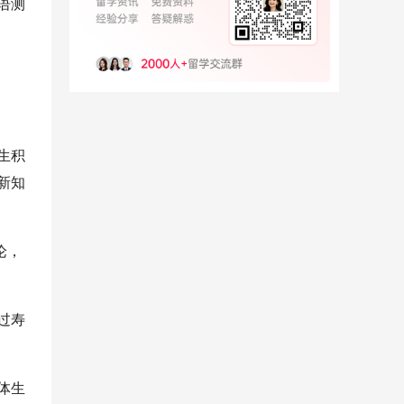
语测
生积
新知
论，
过寿
体生