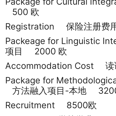
Package for Cultural I
500 欧
Registration 保险注册
Packeage for Linguistic 
项目 2000 欧
Accommodation Cos
Package for Methodological
方法融入项目-本地 320
Recruitment 8500欧