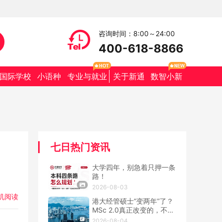
咨询时间：8:00～24:00
400-618-8866
国际学校
小语种
专业与就业
关于新通
数智小新
七日热门资讯
大学四年，别急着只押一条
路！
2026-08-03
机阅读
港大经管硕士“变两年”了？
MSc 2.0真正改变的，不只
是学制
2026-08-04