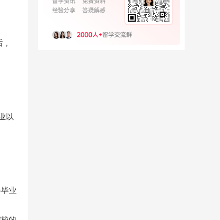
后，
业以
半毕业
院校的