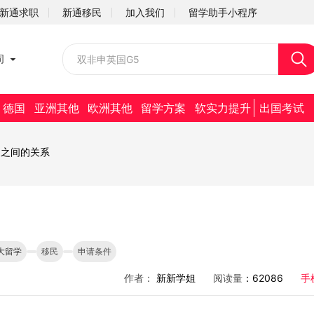
新通求职
新通移民
加入我们
留学助手小程序
校园招聘
司
社会招聘
德国
亚洲其他
欧洲其他
留学方案
软实力提升
出国考试
民之间的关系
大留学
移民
申请条件
作者：
新新学姐
阅读量
：62086
手