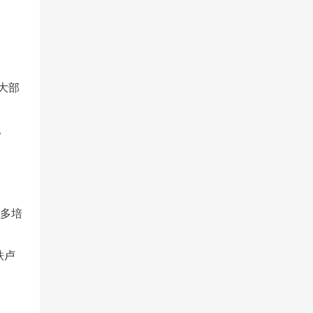
大部
。
更多培
铁卢