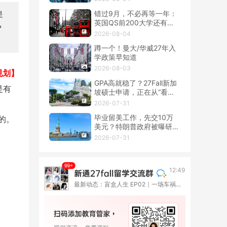
错过9月，不必再等一年：
是
英国QS前200大学还有春
？
季硕士！
2026-08-04
蹲一个！曼大/华威27年入
学政策早知道
2026-08-03
规划】
GPA高就稳了？27Fall新加
是有
坡硕士申请，正在从“看
分”转向“看整套证据”
2026-07-31
毕业留美工作，先交10万
的。
美元？特朗普政府被曝研究
OPT新收费
2026-07-31
12:49
最新动态：盲盒人生 EP02｜一场车祸撞断了高考路，她却在伦敦重新长出一种人生