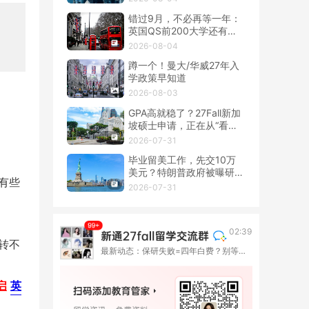
错过9月，不必再等一年：
英国QS前200大学还有春
季硕士！
2026-08-04
蹲一个！曼大/华威27年入
学政策早知道
2026-08-03
GPA高就稳了？27Fall新加
坡硕士申请，正在从“看
分”转向“看整套证据”
2026-07-31
毕业留美工作，先交10万
美元？特朗普政府被曝研究
有些
OPT新收费
2026-07-31
02:39
转不
最新动态：保研失败=四年白费？别等到失败才找退路！
启
英