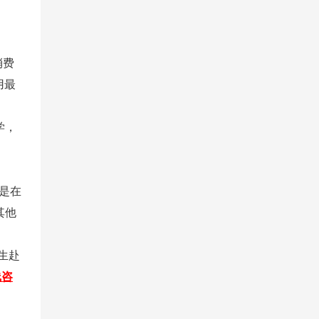
消费
用最
学，
生是在
其他
生赴
线咨