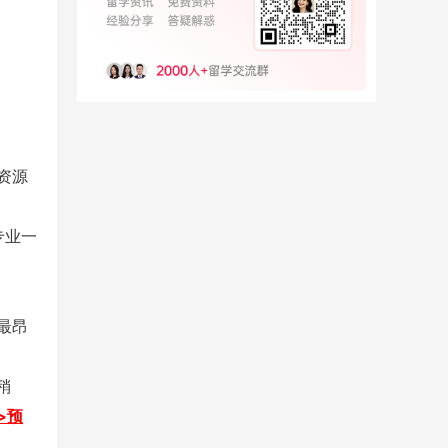
资源
计专业一
最昂
稍
>预