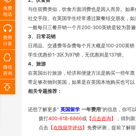
2、伙食费
免费
与住宿费类似，饮食方面消费也是因人而异。如果
电话
社交手段。在英国学生经常通过聚餐结交朋友，如
一般每日三餐开销一个月200-300英镑是较为
3、日常花销
费用
计算
日用品、交通费等杂费每个月大概是100-200
学生优惠价1-3区为97镑，无优惠则是137镑。
4、旅游
微信
在英国出行旅游，经济和便捷方法是购买一些年票，如A
咨询
带足够衣物到英国，如果是在英国本地购买也可以
相关专题推荐：
还想了解更多“
英国留学
一年费用
”的信息，你可
拨打
400-618-8866
或
【
点击咨询
】
，得到新
点击
【
在线留学评估
】
免费评测，提前了解留