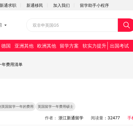
新通求职
新通移民
加入我们
留学助手小程序
校园招聘
司
社会招聘
德国
亚洲其他
欧洲其他
留学方案
软实力提升
出国考试
学一年费用清单
到英国留学一年的费用
英国留学一年费用硕士
作者：
浙江新通留学
阅读量
：32477
手