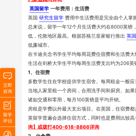
英国留学
一年费用：生活费
英国
研究生留学
费用中生活费用是完全由个人掌
总来说，留学一年12个月生活费大约在8000英镑
低，伦敦地区最高。根据苏格兰皇家银行推出
英
低廉城市。
在卡迪夫念书学生平均每周花费住宿费和生活费大
生活在剑桥大学生平均每周生活费支出约为206英
1、住宿费
多数学生住在学校提供学生宿舍。每周租金一般应当考虑
立即
当地人家里租一个房间，合用洗手间和厨房。如果
咨询
诸如交通和零用，每月100英镑是平均开销。
房租是学费以外最大支出项目。在英国，住宿费都
留学
英留学普遍会选择住宿方式，同时也是费用比较高
评估
询】或拨打400-618-8866详询