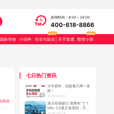
咨询时间：8:00～24:00
400-618-8866
国际学校
小语种
专业与就业
关于新通
数智小新
七日热门资讯
大学四年，别急着只押一条
路！
2026-08-03
机阅读
港大经管硕士“变两年”了？
MSc 2.0真正改变的，不只
是学制
2026-08-04