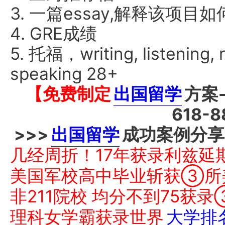
3. 一篇essay,解释该项
4. GRE成绩
5. 托福，writing, listenin
speaking 28+
【免费制定
出国留学
方案
618-
>>>
出国留学
成功案例分享
几经周折！17年获录利兹延
美国军校高中毕业斩获③所
非211院校 均分不到75获
理科女学霸获录世界
大学排