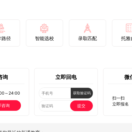
学路径
智能选校
录取匹配
托雅
咨询
立即回电
微
0～24:00
获取验证码
扫一扫
立即报名
即咨询
提交