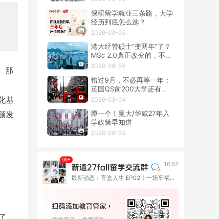
保研留学就业三条路，大学
经历到底怎么选？
2026-08-05
港大经管硕士“变两年”了？
MSc 2.0真正改变的，不只
是学制
2026-08-04
。那
错过9月，不必再等一年：
英国QS前200大学还有春
季硕士！
化基
2026-08-04
蹲一个！曼大/华威27年入
颁发
学政策早知道
2026-08-03
16:52
最新动态：盲盒人生 EP02｜一场车祸撞断了高考路，她却在伦敦重新长出一种人生
了。