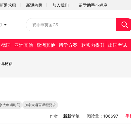
新通求职
新通移民
加入我们
留学助手小程序
校园招聘
司
社会招聘
德国
亚洲其他
欧洲其他
留学方案
软实力提升
出国考试
申请秘籍
拿大申请时间
加拿大语言课程要求
作者：
新新学姐
阅读量
：106697
手