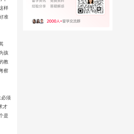
这样
好准
其
为孩
的教
考察
生必须
求才
个是