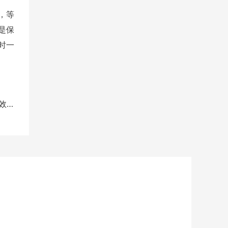
，等
是保
时一
担心院校淘汰率高？UBC学姐教你如何高效学习...