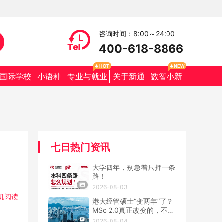
咨询时间：8:00～24:00
400-618-8866
国际学校
小语种
专业与就业
关于新通
数智小新
七日热门资讯
大学四年，别急着只押一条
路！
2026-08-03
机阅读
港大经管硕士“变两年”了？
MSc 2.0真正改变的，不只
是学制
2026-08-04