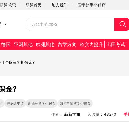
新通求职
新通移民
加入我们
留学助手小程序
校园招聘
司
社会招聘
德国
亚洲其他
欧洲其他
留学方案
软实力提升
出国考试
何准备留学担保金?
保金?
学
担保金申请
新西兰留学担保金
如何申请留学担保金
作者：
新新学姐
阅读量
：43370
手