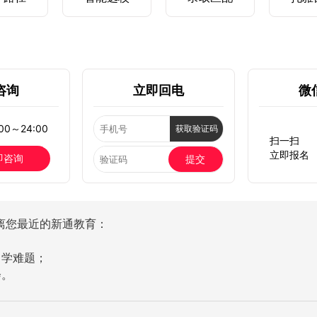
咨询
立即回电
微
0～24:00
获取验证码
扫一扫
立即报名
即咨询
提交
离您最近的新通教育：
留学难题；
会。