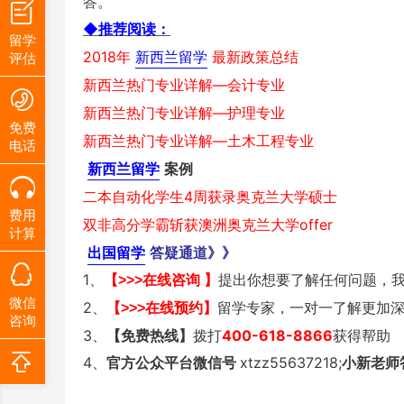
答。
◆
推荐阅读：
留学
2018年
评估
新西兰留学
最新政策总结
新西兰热门专业详解—会计专业
新西兰热门专业详解—护理专业
免费
新西兰热门专业详解—土木工程专业
电话
新西兰留学
案例
二本自动化学生4周获录奥克兰大学硕士
费用
双非高分学霸斩获澳洲奥克兰大学offer
计算
出国留学
答疑通道》》
1、
提出你想要了解任何问题，
【>>>在线咨询 】
微信
2、
留学专家，一对一了解更加
【>>>在线预约】
咨询
3、
【免费热线】
拨打
400-618-8866
获得帮助
4、
官方公众平台微信号
xtzz55637218;
小新老师