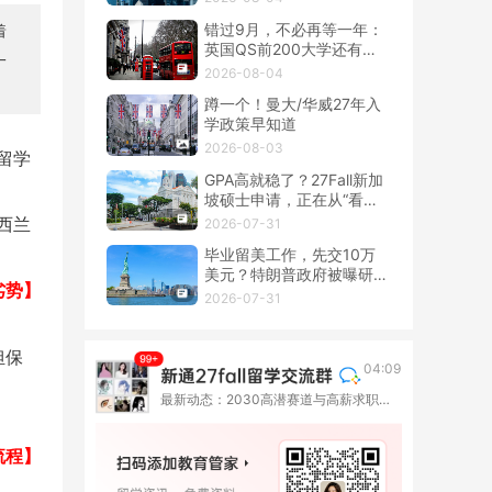
错过9月，不必再等一年：
着
英国QS前200大学还有春
一
季硕士！
2026-08-04
蹲一个！曼大/华威27年入
学政策早知道
2026-08-03
留学
GPA高就稳了？27Fall新加
。
坡硕士申请，正在从“看
分”转向“看整套证据”
西兰
2026-07-31
毕业留美工作，先交10万
美元？特朗普政府被曝研究
劣势】
OPT新收费
2026-07-31
担保
04:09
最新动态：2030高潜赛道与高薪求职图鉴 | 数据分析专业
流程】