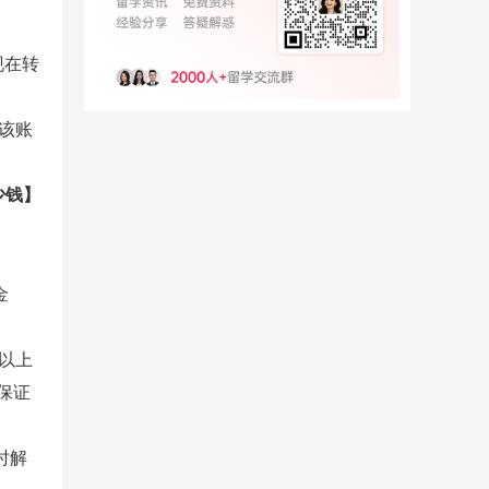
现在转
该账
少钱】
金
以上
保证
时解