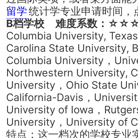
留学
统计学专业申请时间，
B档学校
难度系数：☆☆
Columbia University, Texas
Carolina State University, 
Columbia University，Univ
Northwestern University, 
University，Ohio State Uni
California-Davis，Univers
University of Iowa，Rutge
University，University of 
特点：这一档次的学校专业