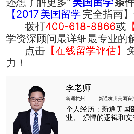
还想了解更多“
美国留学
条
【2017
美国留学
完全指南】
拨打
400-618-8866
或
学资深顾问最详细最专业的
点击
【在线留学评估】
力！
李老师
新通杭州
新通杭州美国资
个人经历：新通美国
业。 强悍的逻辑和
出国的同学获得理想的