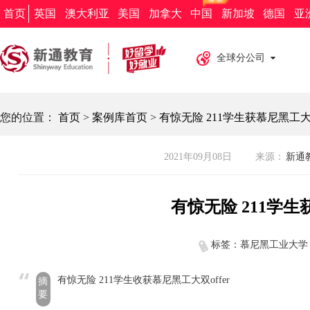
新通教育
新通留学
新通外语
欧亚教育
新通求职
首页
英国
澳大利亚
美国
加拿大
中国
新加坡
德国
亚
全球分公司
您的位置：
首页
>
案例库首页
>
有惊无险 211学生获慕尼黑工大双o
2021年09月08日
来源：
新通教
有惊无险 211学生
标签：慕尼黑工业大学
有惊无险 211学生收获慕尼黑工大双offer
摘
要