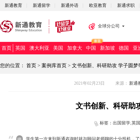
新通教育
新通留学
新通外语
欧亚教育
新通求职
全球分公司
首页
英国
澳大利亚
美国
加拿大
中国
新加坡
德国
亚
您的位置：
首页
>
案例库首页
>
文书创新、科研助攻 学子圆梦
2021年02月23日
来源：
新通教
文书创新、科研助
标签：出国留学,英
学生第一次来到新通咨询时就与顾问老师聊的十分投机，了
摘