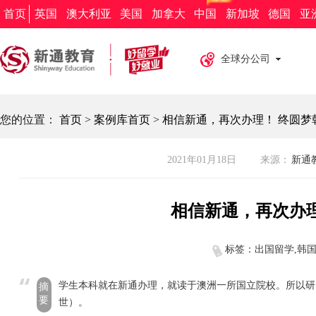
新通教育
新通留学
新通外语
欧亚教育
新通求职
首页
英国
澳大利亚
美国
加拿大
中国
新加坡
德国
亚
全球分公司
您的位置：
首页
>
案例库首页
>
相信新通，再次办理！ 终圆梦
2021年01月18日
来源：
新通教
相信新通，再次办理
标签：出国留学,韩
学生本科就在新通办理，就读于澳洲一所国立院校。所以研
摘
要
世）。