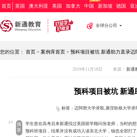
新通教育
新通留学
新通外语
欧亚教育
新通求职
首页
英国
澳大利亚
美国
加拿大
中国
新加坡
德国
亚
全球分公司
您的位置：
首页
>
案例库首页
>
预科项目被坑 新通助力直录迈
2019年11月18日
来源：
新通教
预科项目被坑 新
标签：迈阿密大学录取,康涅狄格大学录
学生曾在高考后来新通找过美国留学顾问张老师，当时的想
摘
要
预科班项目，结果并没有成功入读东北大学，钱也全部打了