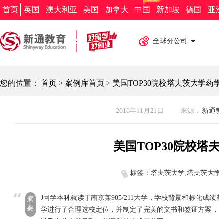
新通教育
新通留学
新通外语
欧亚教育
新通求职
首页
英国
澳大利亚
美国
加拿大
中国
新加坡
德国
亚
全球分公司
您的位置：
首页
>
案例库首页
>
美国TOP30院校塔夫茨大学药
2018年11月21日
来源：
新通教
美国TOP30院校
标签：塔夫茨大学,塔夫茨大
J同学本科就读于南京某985/211大学，学校背景和标化
摘
要
学进行了合理选校定位，并制定了完美的文书和签证方案，最