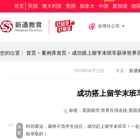
新通教育
新通留学
新通外语
欧亚教育
新通求职
首页
英国
澳大利亚
美国
加拿大
中国
新加坡
德
全球分公司
您的位置：
首页
>
案例库首页
>
成功搭上留学末班车获录世界
2018年04月25日
来源：
新通教
成功搭上留学末班
标签：英国留学,世界百强名校,英国名校
时间紧迫，最终不负学生信任，成功赶上留学末班车！一起
摘
要
校录取的！