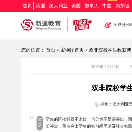
新通教育
新通留学
新通外语
欧亚教育
首页
英国
澳大利亚
美国
加拿大
中国
新加坡
全球分公
您的位置：
首页
>
案例库首页
>
双非院校学生收获澳洲八
2018年02月11日
双非院校学生
标签：澳大利亚留
学生的院校背景不太好，均分也不是很突出，
摘
要
长补短，重点突出学生的实习经历以及社会实