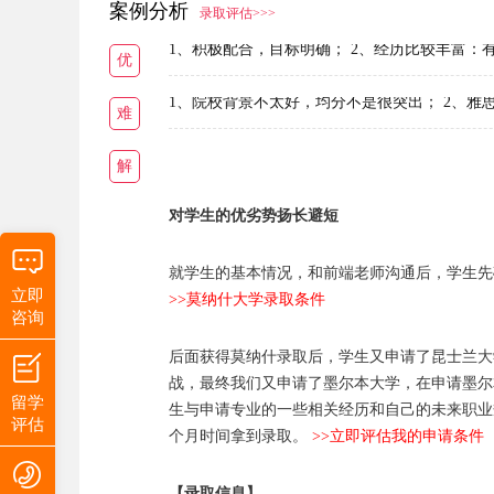
案例分析
录取评估>>>
1、积极配合，目标明确； 2、经历比较丰富：
优
1、院校背景不太好，均分不是很突出； 2、雅
难
解
对学生的优劣势扬长避短
就学生的基本情况，和前端老师沟通后，学生先
立即
>>莫纳什大学录取条件
咨询
后面获得莫纳什录取后，学生又申请了昆士兰大
战，最终我们又申请了墨尔本大学，在申请墨尔
留学
生与申请专业的一些相关经历和自己的未来职业
评估
个月时间拿到录取。
>>立即评估我的申请条件
【录取信息】