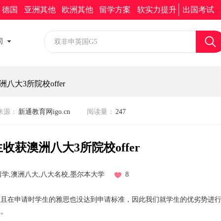
新通求职
新通移民
加入我们
留学助手小程序
德国
亚洲其他
欧洲其他
留学方案
软实力提升
出国考试
校园招聘
司
社会招聘
大3所院校offer
来源：
新通教育网igo.cn
阅读量：
247
收获澳洲八大3所院校offer
学,澳洲八大,八大名校,墨尔本大学
8
而且在申请时学生的雅思也没达到申请标准，因此我们就学生的优劣势进
践。