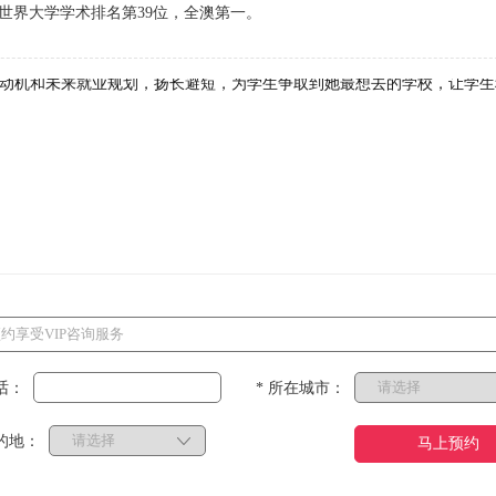
U世界大学学术排名第39位，全澳第一。
动机和未来就业规划，扬长避短，为学生争取到她最想去的学校，让学生
话：
* 所在城市：
的地：
马上预约