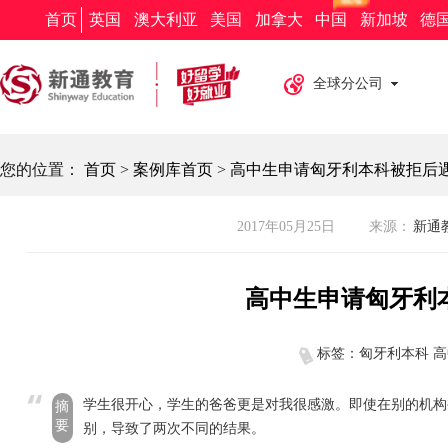
新通教育
新通留学
新通外语
欧亚教育
新通求职
首页
英国
澳大利亚
美国
加拿大
中国
新加坡
德
全球分公司
您的位置：
首页
>
案例库首页
>
高中生申请匈牙利本科被拒后
2017年05月25日
来源：
新通教
高中生申请匈牙利
标签：匈牙利本科 
学生很开心，学生的爸爸更是对我很感激。即使在别的机构
摘
要
别，导致了两次不同的结果。