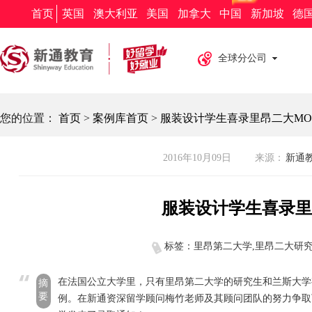
新通教育
新通留学
新通外语
欧亚教育
新通求职
首页
英国
澳大利亚
美国
加拿大
中国
新加坡
德
全球分公司
您的位置：
首页
>
案例库首页
>
服装设计学生喜录里昂二大MO
2016年10月09日
来源：
新通教育
服装设计学生喜录里
标签：里昂第二大学,里昂二大研究
在法国公立大学里，只有里昂第二大学的研究生和兰斯大学
摘
要
例。在新通资深留学顾问梅竹老师及其顾问团队的努力争取