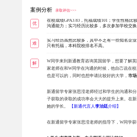
案例分析
录取评估>>>
在校成绩GPA3.83，托福成绩101；学生
优
沟通能力；实习经历比较多，多次参加学校交换
实习经历虽然比较多，其中不乏有一些知名企业
难
只有托福，本科院校排名不高。
W同学来到新通教育咨询英国留学，想要了解英
解
家老师在和W同学在沟通的时候，他自己说在校期间的专业成
也是可以的，同时也想申请比较好的大学，
市场
新通留学专家张思滢老师经过和学生的沟通和分
子获取的录取的成功率会大大的提升上来。在新
她的学长。
【新通代言人
李治廷
介绍】
在新通留学专家张思滢老师的指导下，W同学获