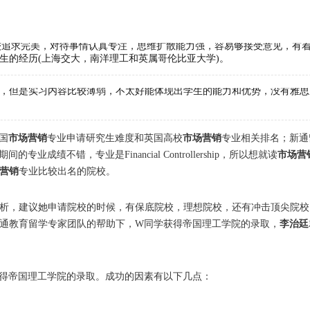
性格比较追求完美，对待事情认真专注，思维扩散能力强，容易够接受意见，有
生的经历(上海交大，南洋理工和英属哥伦比亚大学)。
，但是实习内容比较薄弱，不太好能体现出学生的能力和优势，没有雅思
国
市场营销
专业申请研究生难度和英国高校
市场营销
专业相关排名；新通
绩不错，专业是Financial Controllership，所以想就读
市场营
营销
专业比较出名的院校。
析，建议她申请院校的时候，有保底院校，理想院校，还有冲击顶尖院校
通教育留学专家团队的帮助下，W同学获得帝国理工学院的录取，
李治廷
得帝国理工学院的录取。成功的因素有以下几点：