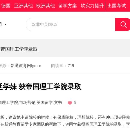
新通求职
新通移民
加入我们
留学助手小程序
德国
亚洲其他
欧洲其他
留学方案
软实力提升
出国考试
校园招聘
司
社会招聘
获帝国理工学院录取
来源：
新通教育网igo.cn
阅读量：
719
廷学妹 获帝国理工学院录取
国理工学院,市场营销,英国留学,文书
9
分析，建议她申请院校的时候，有保底院校，理想院校，还有冲击顶尖院
。在新通教育留学专家团队的帮助下，W同学获得帝国理工学院的录取，
李