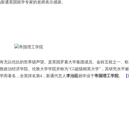
她新通英国留学专家的老师表示感谢。
有无以伦比的世界级声望。是英国罗素大学集团成员、金砖五校之一、欧洲
敦政治经济学院、伦敦大学学院并称为“G5超级精英大学”，其研究水平
学而著名，全英排名第4，新通代言人
李治廷
就毕业于
帝国理工学院
。
【