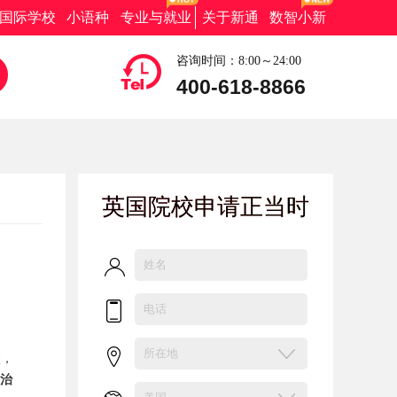
国际学校
小语种
专业与就业
关于新通
数智小新
咨询时间：8:00～24:00
400-618-8866
英国院校申请正当时
校，
治