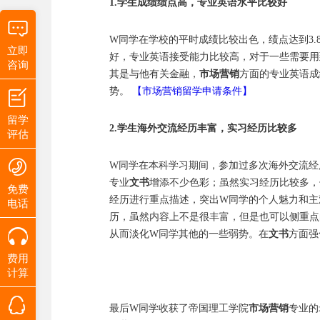
1.学生成绩绩点高，专业英语水平比较好
W同学在学校的平时成绩比较出色，绩点达到3.
立即
好，专业英语接受能力比较高，对于一些需要用
咨询
其是与他有关金融，
市场营销
方面的专业英语成
势。
【市场营销留学申请条件】
留学
2.学生海外交流经历丰富，实习经历比较多
评估
W同学在本科学习期间，参加过多次海外交流经
专业
文书
增添不少色彩；虽然实习经历比较多，
免费
经历进行重点描述，突出W同学的个人魅力和主
电话
历，虽然内容上不是很丰富，但是也可以侧重点
从而淡化W同学其他的一些弱势。在
文书
方面强
费用
计算
最后W同学收获了帝国理工学院
市场营销
专业的