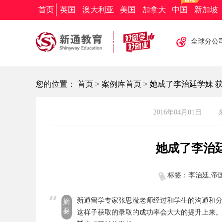
新通教育
新通留学
新通外语
欧亚教育
首页
英国
澳大利亚
美国
加拿大
中国
新加坡
全球分公
您的位置：
首页
>
案例库首页
>
她成了李治廷学妹 
2016年04月01日
她成了李治
标签：李治廷,帝
新通留学专家张思滢老师经过和学生的沟通和
摘
要
这样子获取的录取的成功率会大大的提升上来