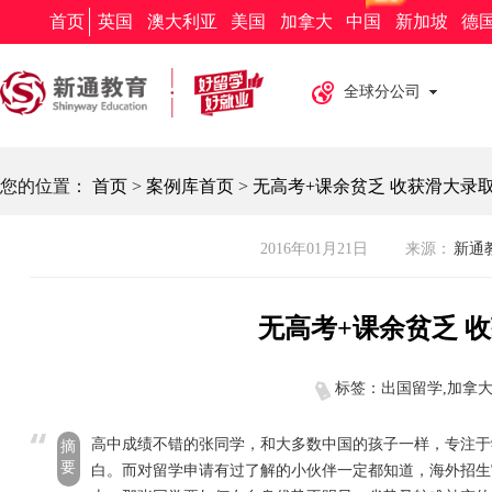
新通教育
新通留学
新通外语
欧亚教育
新通求职
首页
英国
澳大利亚
美国
加拿大
中国
新加坡
德
全球分公司
您的位置：
首页
>
案例库首页
>
无高考+课余贫乏 收获滑大录
2016年01月21日
来源：
新通教
无高考+课余贫乏 
标签：出国留学,加拿
高中成绩不错的张同学，和大多数中国的孩子一样，专注于
摘
要
白。而对留学申请有过了解的小伙伴一定都知道，海外招生