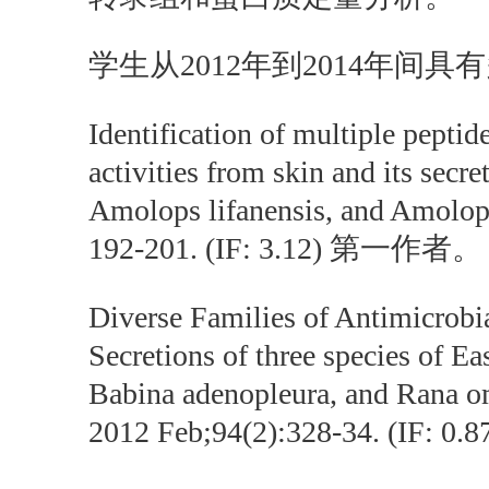
学生从2012年到2014年间
Identification of multiple peptid
activities from skin and its secre
Amolops lifanensis, and Amolop
192-201. (IF: 3.12) 第一作者
Diverse Families of Antimicrobia
Secretions of three species of Ea
Babina adenopleura, and Rana o
2012 Feb;94(2):328-34. (IF: