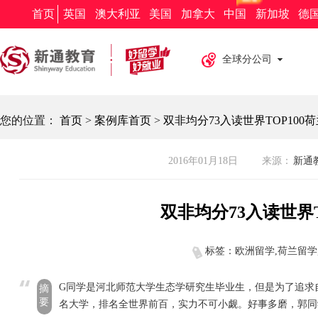
新通教育
新通留学
新通外语
欧亚教育
新通求职
首页
英国
澳大利亚
美国
加拿大
中国
新加坡
德
全球分公司
您的位置：
首页
>
案例库首页
>
双非均分73入读世界TOP100
2016年01月18日
来源：
新通教
双非均分73入读世界
标签：欧洲留学,荷兰留学
G同学是河北师范大学生态学研究生毕业生，但是为了追求
摘
要
名大学，排名全世界前百，实力不可小觑。好事多磨，郭同学