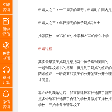
立即
咨询
申请人之二：十二周岁的哥哥，申请时在国内是
申请人之三：年轻漂亮的孩子妈妈Q女士
留学
评估
推荐院校：ACG帕奈尔小学和ACG帕奈尔中学
申请过程：
免费
电话
其实最早孩子妈妈是想把两个孩子送到美国的，
一起到学校读书的愿望，但是到了妈妈的签证的
陪读签证。一听说要和孩子们分开签证分开办理
费用
才同意。
计算
客户转到我这边后，我直接建议家长选择了新西
点多钟给家长选择了合适的学校并做好了择校报
微信
学校，开始准备申请学校了。
咨询