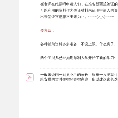
崔老师在此嘱咐申请人们，在准备新西兰签证的
可以利用的资料作为佐证材料来证明申请人的资
出来签证官也想不出来为止。~~~~(>_<)~~~~
要素四：
各种辅助资料多多准备，不设上限。什么房子、
两个宝贝儿已经如期顺利入学开始了新的学习生
一般来说刚一到奥克兰的家长，很难一入境就可
评
给安排的暂时住宿的寄宿家庭，所以建议家长选