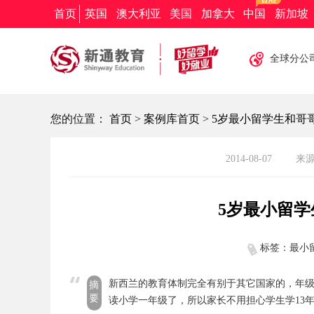
新通教育
新通留学
新通外语
欧亚教育
首页
英国
澳大利亚
美国
加拿大
中国
新加坡
全球分公
您的位置：
首页
>
案例库首页
>
5岁最小留学生和哥
2014-08-07
来
5岁最小留
标签：最小留
新西兰的教育体制完全有别于其它国家的，年级
摘
要
读小学一年级了，所以家长不用担心学生学13