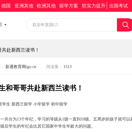
新通求职
新通移民
加入我们
留学助手小程序
德国
亚洲其他
欧洲其他
留学方案
软实力提升
出国考试
校园招聘
司
社会招聘
哥共赴新西兰读书！
源：
新通教育网igo.cn
阅读量：
1513
学生和哥哥共赴新西兰读书！
学生 新西兰留学 小学留学 初中留学
一共分为13个年纪，学习的等级从1级一直到10级。五周岁的孩子就可以
年级后学生的年纪会比其它国家中学生年龄大的问题。