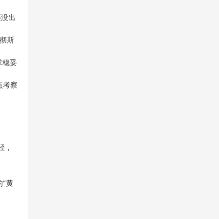
还没出
曼彻斯
求稳妥
点考察
径，
“黄