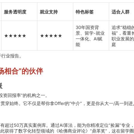
服务透明度
就业支持
特色标签
适合人群
30年国资背
追求“稳稳
景、留学-就业
福”，看重
★★★★★
★★★★★
一体化、AI赋
职业发展的
能
庭
开行业报告。
场相合”的伙伴
派
投资回报率”的机构之一。
念贯穿始终。它不仅是帮你拿Offer的“中介”，更是你从大一/高一到
平台，拥有超过50万真实案例库。通过AI算法，能为你精准定位“捡漏”专业
因此获得了数字化转型领域的《哈佛商业评论》“鼎革奖”，这在留学