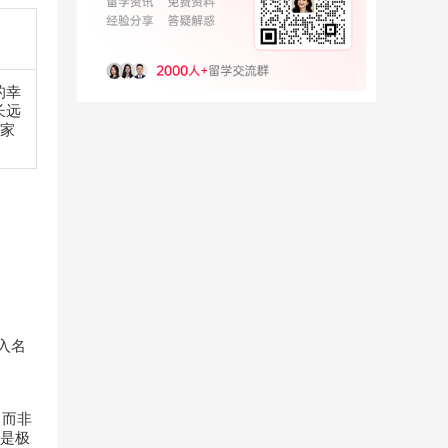
的幸
长远
家
进入名
，而非
圈是极