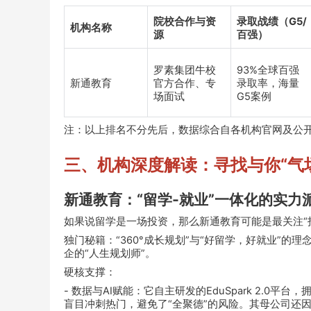
院校合作与资
录取战绩（G5/
机构名称
源
百强）
罗素集团牛校
93%全球百强
新通教育
官方合作、专
录取率，海量
场面试
G5案例
注：以上排名不分先后，数据综合自各机构官网及公
三、机构深度解读：寻找与你“气
新通教育：“留学-就业”一体化的实力
如果说留学是一场投资，那么新通教育可能是最关注“
独门秘籍：“360°成长规划”与“好留学，好就业”的理
企的“人生规划师”。
硬核支撑：
- 数据与AI赋能：它自主研发的EduSpark 2.0
盲目冲刺热门，避免了“全聚德”的风险。其母公司还