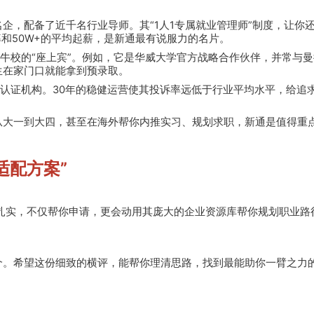
家名企，配备了近千名行业导师。其“1人1专属就业管理师”制度，让你
率和50W+的平均起薪，是新通最有说服力的名片。
多牛校的“座上宾”。例如，它是华威大学官方战略合作伙伴，并常与
生在家门口就能拿到预录取。
部认证机构。30年的稳健运营使其投诉率远低于行业平均水平，给追
从大一到大四，甚至在海外帮你内推实习、规划求职，新通是值得重
适配方案”
常扎实，不仅帮你申请，更会动用其庞大的企业资源库帮你规划职业路
个。希望这份细致的横评，能帮你理清思路，找到最能助你一臂之力的