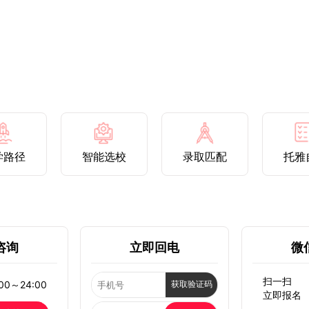
学路径
智能选校
录取匹配
托雅
咨询
立即回电
微
扫一扫
0～24:00
获取验证码
立即报名