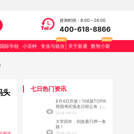
咨询时间：8:00～24:00
400-618-8866
国际学校
小语种
专业与就业
关于新通
数智小新
力
七日热门资讯
码头
8月4日开放！108届TOPIK
韩国考区报名日程公布（附
抢位攻略）
2026-08-03
大学四年，别急着只押一条
路！
机阅读
2026-08-03