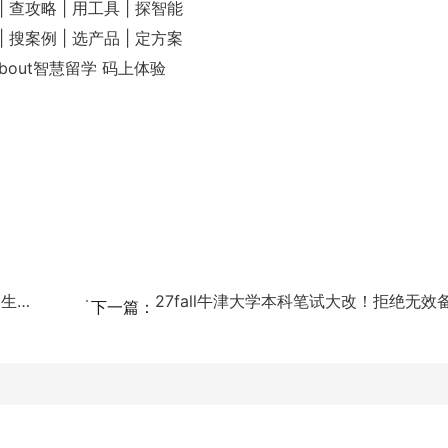
| 查攻略 | 用工具 | 探智能
| 搜案例 | 选产品 | 定方案
 About智慧留学 码上体验
申请季一手风向标 | UCL官方解读：新招生政策、录...
27fall牛津大学本科笔试大改！拒绝无效备考
下一篇：