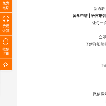
免费
电话
新通教
留学申请 | 语言培训
让每一
费用
计算
立
了解详细院
微信
咨询
为
微信搜
——