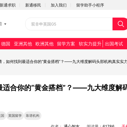
新通求职
新通移民
加入我们
留学助手小程序
校园招聘
司
社会招聘
德国
亚洲其他
欧洲其他
留学方案
软实力提升
出国考试
申请，如何找到最适合你的“黄金搭档”？——九大维度解码头部机构真实实
最适合你的“黄金搭档”？——九大维度解
英国
英国留学
靠谱机构
作者：
通心智友
阅读量
：61786
手