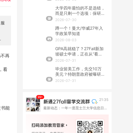
大学四年最怕的不是选错，
而是只剩一个选项：保研、
留学、就业该怎么提前布
2026-07-30
、服
局？
蹲一个！曼大/华威27年入
学政策早知道
匹
2026-08-03
GPA高就稳了？27Fall新加
坡硕士申请，正在从“看
场不再
分”转向“看整套证据”
2026-07-31
毕业留美工作，先交10万
，看
美元？特朗普政府被曝研究
OPT新收费
2026-07-31
21:35
文书能
最新动态：一年一度昆士兰大学信息日来啦！9月与你相约六座城市