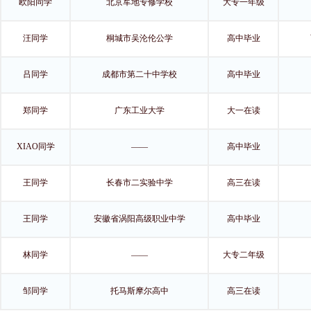
欧阳同学
北京军地专修学校
大专一年级
汪同学
桐城市吴沦伦公学
高中毕业
吕同学
成都市第二十中学校
高中毕业
郑同学
广东工业大学
大一在读
XIAO同学
——
高中毕业
王同学
长春市二实验中学
高三在读
王同学
安徽省涡阳高级职业中学
高中毕业
林同学
——
大专二年级
邹同学
托马斯摩尔高中
高三在读