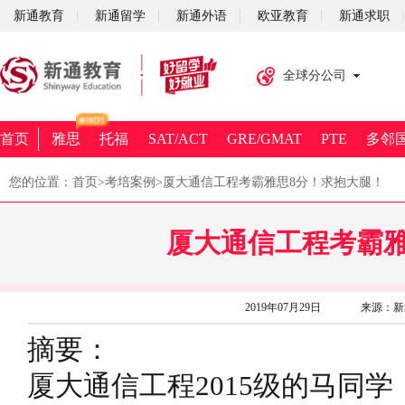
新通教育
新通留学
新通外语
欧亚教育
新通求职
全球分公司
首页
雅思
托福
SAT/ACT
GRE/GMAT
PTE
多邻
您的位置：
首页
>
考培案例
>厦大通信工程考霸雅思8分！求抱大腿！
厦大通信工程考霸雅
2019年07月29日
来源：新通
摘要：
厦大通信工程2015级的马同