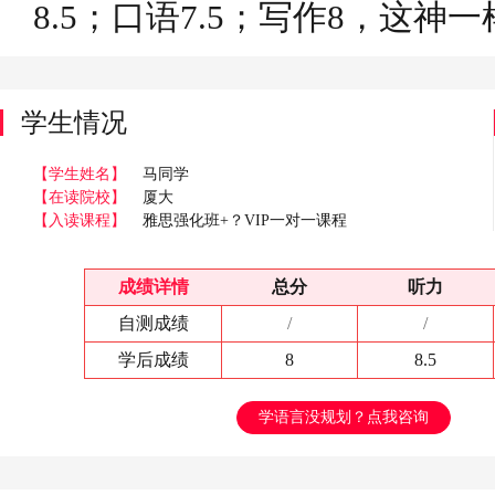
8.5；口语7.5；写作8，这
学生情况
【学生姓名】
马同学
【在读院校】
厦大
【入读课程】
雅思强化班+？VIP一对一课程
成绩详情
总分
听力
自测成绩
/
/
学后成绩
8
8.5
学语言没规划？点我咨询