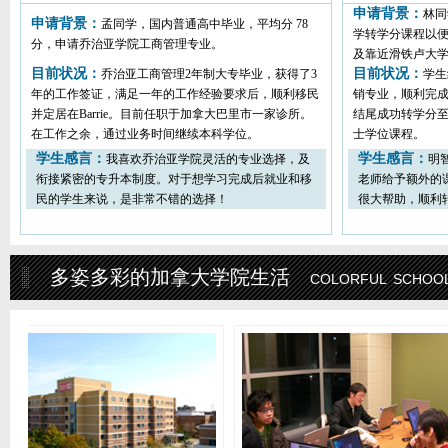
申请背景：
林同
申请背景：
孟同学，国内普通高中毕业，平均分 78
学转学分课程以便
分，申请乔治亚学院工商管理专业。
及靠近滑铁卢大学的C
目前状况：
目前状况：
乔治亚工商管理2年制大专毕业，获得了3
学生
年的工作签证，满足一年的工作经验要求后，顺利移民
销专业，顺利完成
并定居在Barrie。目前任职于加拿大巴里市一家诊所。
结尾成功转学分
在工作之余，通过业务时间继续本科学位。
士学位课程。
学生感言：
学生感言：
我喜欢乔治亚学院灵活的专业选择，及
明
衔接紧密的专升本制度。对于想学习完成后就业和移
老师给予额外的
民的学生来说，是非常不错的选择！
很大帮助，顺利
多姿多彩的加拿大学院生活
colorful school