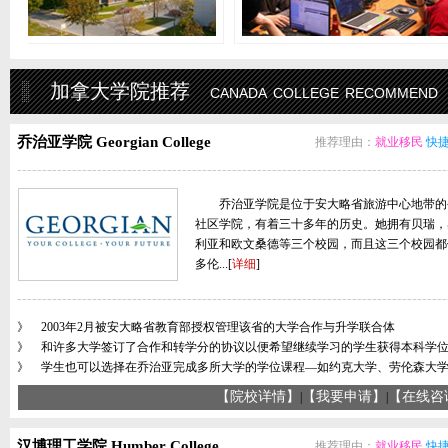
加拿大学院推荐
canada college recommend
乔治亚学院 Georgian College
推荐理由：
就业移民
快
--------------------------------------------------------------------------------------
乔治亚学院是位于安大略省旅游中心地带的
社区学院，有着三十多年的历史。她拥有贝瑞，
利亚和欧文桑德等三个校园，而且这三个校园都
多伦...[
详细
]
--------------------------------------------------------------------------------------
》 2003年2月被安大略省教育部授权管理该省的大学合作与升学联合体
》 和许多大学签订了合作和转学分的协议以便希望继续学习的学生获得本科学
》 学生也可以选择在乔治亚完成多所大学的学位课程—如约克大学、劳伦森大
【院校详情】
【我要申请】
【在线
|
|
汉博理工学院 Humber College
推荐理由：
就业移民
快