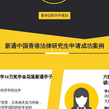
量身定制升学规划
新通中国香港法律研究生申请成功案例
学10万奖学金花落新通学子
六
硕
9；经济学转法学
学
武同
无
学背景，又有相关实习经验，
朱同学强烈的转专业的
顾