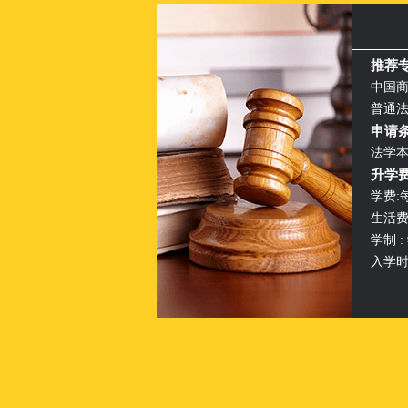
推荐专
中国
普通
申请条
法学本
升学
学费:
生活费
学制 :
入学时