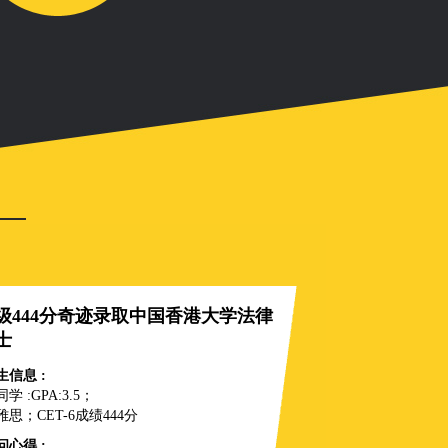
级444分奇迹录取中国香港大学法律
士
生信息 :
学 :GPA:3.5；
雅思；CET-6成绩444分
问心得 :