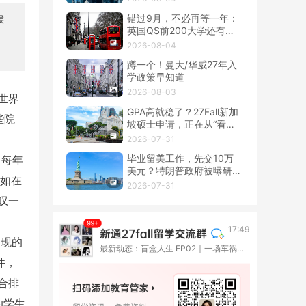
错过9月，不必再等一年：
候
英国QS前200大学还有春
季硕士！
2026-08-04
蹲一个！曼大/华威27年入
学政策早知道
2026-08-03
世界
GPA高就稳了？27Fall新加
些院
坡硕士申请，正在从“看
分”转向“看整套证据”
2026-07-31
毕业留美工作，先交10万
。每年
美元？特朗普政府被曝研究
不如在
OPT新收费
2026-07-31
叹一
17:49
出现的
最新动态：盲盒人生 EP02｜一场车祸撞断了高考路，她却在伦敦重新长出一种人生
件，
合排
的学生