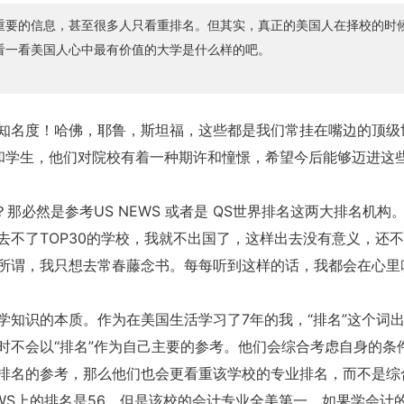
重要的信息，甚至很多人只看重排名。但其实，真正的美国人在择校的时
看一看美国人心中最有价值的大学是什么样的吧。
知名度！哈佛，耶鲁，斯坦福，这些都是我们常挂在嘴边的顶级
和学生，他们对院校有着一种期许和憧憬，希望今后能够迈进这
那必然是参考US NEWS 或者是 QS世界排名这两大排名机构
去不了TOP30的学校，我就不出国了，这样出去没有意义，还
所谓，我只想去常春藤念书。每每听到这样的话，我都会在心里
学知识的本质。作为在美国生活学习了7年的我，“排名”这个词
时不会以“排名”作为自己主要的参考。他们会综合考虑自身的条
排名的参考，那么他们也会更看重该学校的专业排名，而不是综
WS上的排名是56，但是该校的会计专业全美第一。如果学会计