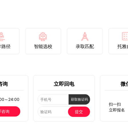
学路径
智能选校
录取匹配
托雅
咨询
立即回电
微
0～24:00
获取验证码
扫一扫
立即报名
即咨询
提交