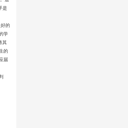
乎是
最好的
的学
将其
生的
的应届
判