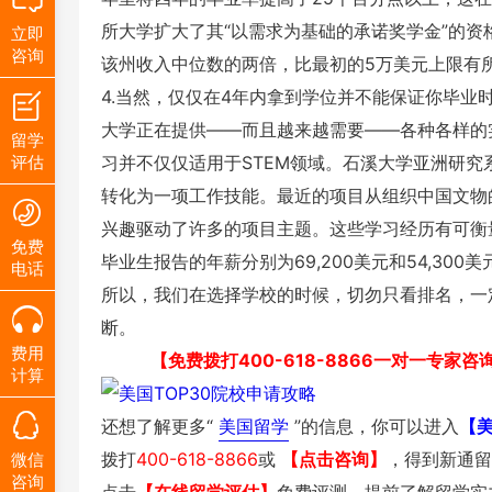
所大学扩大了其“以需求为基础的承诺奖学金”的资
立即
咨询
该州收入中位数的两倍，比最初的5万美元上限有
4.当然，仅仅在4年内拿到学位并不能保证你毕
大学正在提供——而且越来越需要——各种各样的
留学
评估
习并不仅仅适用于STEM领域。石溪大学亚洲研究
转化为一项工作技能。最近的项目从组织中国文物
兴趣驱动了许多的项目主题。这些学习经历有可衡量的结果
免费
毕业生报告的年薪分别为69,200美元和54,3
电话
所以，我们在选择学校的时候，切勿只看排名，一
断。
费用
【免费拨打400-618-8866一对一专家
计算
还想了解更多“
美国留学
”的信息，你可以进入
【美
拨打
400-618-8866
或
【点击咨询】
，得到新通留
微信
咨询