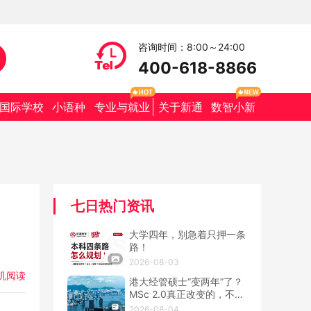
咨询时间：8:00～24:00
400-618-8866
国际学校
小语种
专业与就业
关于新通
数智小新
七日热门资讯
大学四年，别急着只押一条
路！
2026-08-03
机阅读
港大经管硕士“变两年”了？
MSc 2.0真正改变的，不只
是学制
2026-08-04