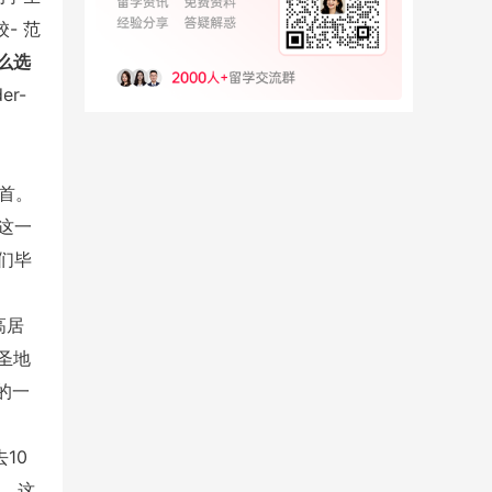
- 范
么选
榜首。
这一
们毕
高居
圣地
的一
10
的。这