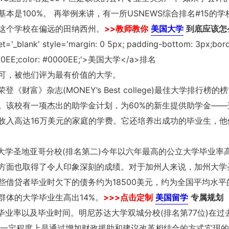
是100%。 再举例来讲，有一所USNEWS综合排名#15的学校
这个学校在偏远的田纳西州。
>>教师教你
美国大学
到底应该怎
可，被他们评为最有价值的大学。
第三年荣登《财富》杂志(MONEY’s Best college)最佳大学排行榜的
。该校有一项杰出的助学金计划，为60%的新生提供助学金——
收入高达16万美元的家庭的学费。它还培养出成功的毕业生，他
大学圣地亚哥分校(排名第二)今年以六年最高的公立大学毕业率
方面也取得了令人印象深刻的成绩。对于加州人来说，加州大学
借贷者毕业时欠下的债务约为18500美元，约为全国平均水平
群体的大学毕业生高出14%。
>>>点击定制
美国留学
专属规划
业率以及毕业时间。明尼苏达大学双城分校(排名第77位)在过去
在一定程度上是通过增加财政援助和建议改革相结合的方式实现