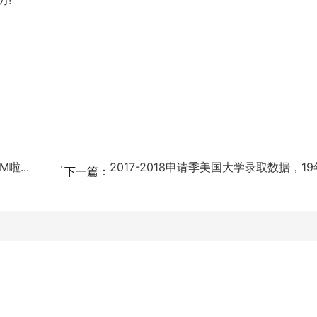
力!
啦...
下一篇：